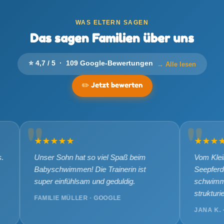
WAS ELTERN SAGEN
Das sagen Familien über uns
⭐ 4,7 / 5 · 109 Google-Bewertungen
→ Alle lesen
✏️ Jetzt bewerten
★★★★★
★★★★★
nser Sohn hat so viel Spaß beim
Vom Kleinkindschwi
abyschwimmen! Die Trainerin ist
Seepferdchen alles be
uper einfühlsam und geduldig.
schwimmen gemacht
strukturiert.
AMILIE MÜLLER · GOOGLE
JANA K. · GOOGLE