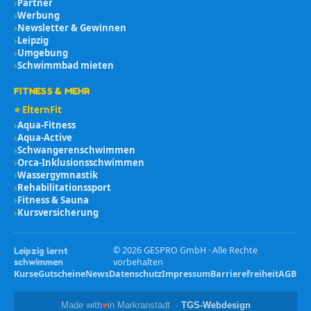
›
Partner
›
Werbung
›
Newsletter & Gewinnen
›
Leipzig
›
Umgebung
›
Schwimmbad mieten
FITNESS & MEHR
⭐ ElternFit
›
Aqua-Fitness
›
Aqua-Active
›
Schwangerenschwimmen
›
Orca-Inklusionsschwimmen
›
Wassergymnastik
›
Rehabilitationssport
›
Fitness & Sauna
›
Kursversicherung
©
2026
GESPRO GmbH · Alle Rechte
Leipzig lernt
schwimmen
vorbehalten
Kurse
Gutscheine
News
Datenschutz
Impressum
Barrierefreiheit
AGB
♥
Made with
in Markranstädt ·
TGS-Webdesign