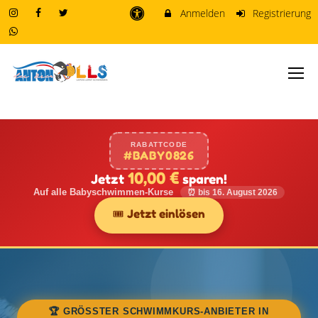
Anmelden
Registrierung
RABATTCODE
#BABY0826
10,00 €
Jetzt
sparen!
Auf alle Babyschwimmen-Kurse
⏰ bis 16. August 2026
🎟️ Jetzt einlösen
🏆 GRÖSSTER SCHWIMMKURS-ANBIETER IN L