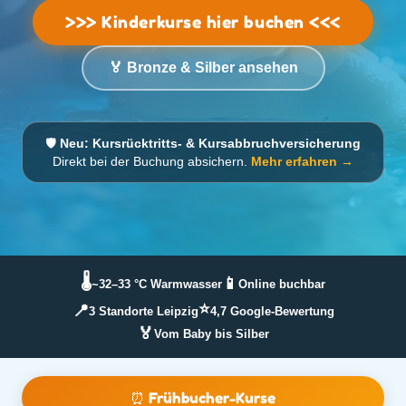
>>> Kinderkurse hier buchen <<<
🏅 Bronze & Silber ansehen
🛡️
Neu: Kursrücktritts- & Kursabbruchversicherung
Direkt bei der Buchung absichern.
Mehr erfahren →
🌡️
📱
~32–33 °C Warmwasser
Online buchbar
⭐
📍
3 Standorte Leipzig
4,7 Google-Bewertung
🏅
Vom Baby bis Silber
⏰ Frühbucher-Kurse