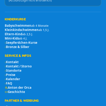
(Account/Login nicht erforderlich)
KINDERKURSE
Babyschwimmen
ab 4 Monate
Kleinkindschwimmen
ab 1,5 J.
Eltern-Kind
ab 2,5 J.
Mini-Kids
ab 4 J.
›
Seepferdchen-Kurse
›
Bronze & Silber
SERVICE & INFOS
›
Kontakt
›
Kontakt / Storno
›
Standorte
›
Preise
›
Kalender
›
FAQ
🐬
Anton der Orca
📜
Geschichte
PARTNER & WERBUNG