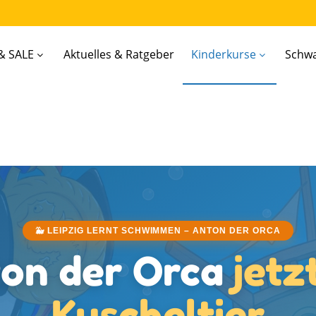
& SALE
Aktuelles & Ratgeber
Kinderkurse
Schw
🐳 LEIPZIG LERNT SCHWIMMEN – ANTON DER ORCA
on der Orca
jetz
Kuscheltier