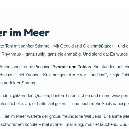
r im Meer
e Toni mit sanfter Stimme. „Mit Geduld und Gleichmäßigkeit – und e
 Rhythmus – ganz ruhig, ganz gleichmäßig. Und siehe da: Es wurde
Anton zwei freche Pinguine:
Yvonne und Tobias
. Sie standen auf e
dazu!“, rief Yvonne. „Knie beugen, Arme vor – und los!“, zeigte Tobia
in perfekter Sprung.
den: glitzernden Quallen, bunten Tintenfischen und einem winzigen 
nton lächelte. Ja, er hatte viel gelernt – und noch mehr Spaß dabei ge
.
Tief im Meer wartete der große, freundliche Wal Jens. Er kannte all
schwimmen konnte – mal schnell, mal ruhig, mal tief tauchend. Und e