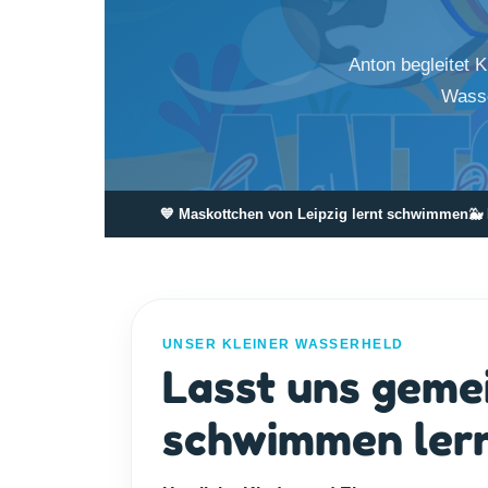
Anton begleitet 
Wasse
💙 Maskottchen von Leipzig lernt schwimmen
🐳
UNSER KLEINER WASSERHELD
Lasst uns gem
schwimmen ler