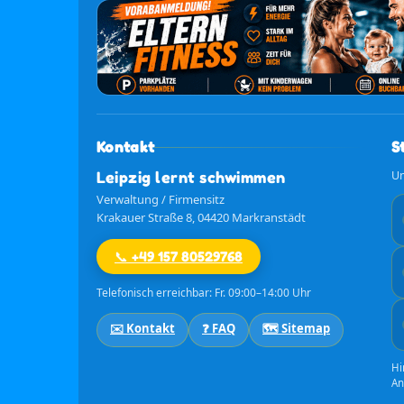
Kontakt
S
Leipzig lernt schwimmen
Un
Verwaltung / Firmensitz
Krakauer Straße 8, 04420 Markranstädt
📞 +49 157 80529768
Telefonisch erreichbar: Fr. 09:00–14:00 Uhr
✉️ Kontakt
❓ FAQ
🗺️ Sitemap
Hi
An