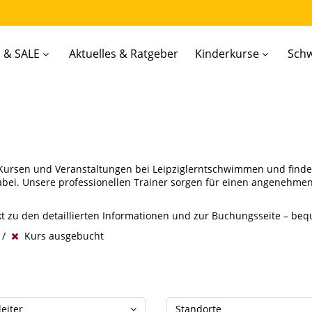
 & SALE
Aktuelles & Ratgeber
Kinderkurse
Sch
n Kursen und Veranstaltungen bei Leipziglerntschwimmen und finden
dabei. Unsere professionellen Trainer sorgen für einen angenehmen
ekt zu den detaillierten Informationen und zur Buchungsseite – be
 /
Kurs ausgebucht
eiter
Standorte