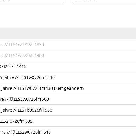
 // LLS1w0726fr1330
 // LLS1w0726fr1400
07I26-Fr-1415
,5 Jahre // LLS1w0726fr1430
5 Jahre // LLS1w0726fr1430 (Zeit geändert)
hre // 💥LLS2w0726fr1500
5 Jahre // LLS1b0626fr1530
💥LLS2l0726fr1535
ahre // 💥LLS2w0726fr1545