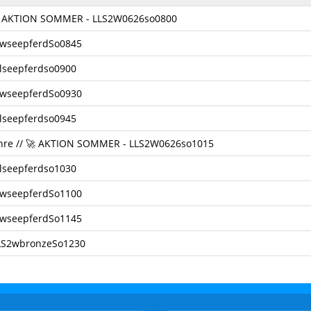
/ 🚀 AKTION SOMMER - LLS2W0626so0800
2wseepferdSo0845
2lseepferdso0900
2wseepferdSo0930
2lseepferdso0945
Jahre // 🚀 AKTION SOMMER - LLS2W0626so1015
2lseepferdso1030
2wseepferdSo1100
2wseepferdSo1145
 LLS2wbronzeSo1230