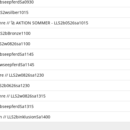
2bseepferdSa0930
LLS2wsilber1015
Jahre // 🚀 AKTION SOMMER - LLS2b0526sa1015
 LLS2bBronze1100
 LLS2w0826sa1100
2bseepferdSa1145
2wseepferdSa1145
hre // LLS2w0826sa1230
LLS2b0626sa1230
ahre // LLS2w0826sa1315
2bseepferdSa1315
 // LLS2binklusionSa1400