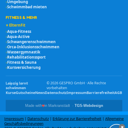
›
Umgebung
›
Schwimmbad mieten
FITNESS & MEHR
⭐ ElternFit
›
Aqua-Fitness
›
Aqua-Active
›
Schwangerenschwimmen
›
Orca-Inklusionsschwimmen
›
Wassergymnastik
›
Rehabilitationssport
›
Fitness & Sauna
›
Kursversicherung
©
2026
GESPRO GmbH · Alle Rechte
Leipzig lernt
schwimmen
vorbehalten
Kurse
Gutscheine
News
Datenschutz
Impressum
Barrierefreiheit
AGB
♥
Made with
in Markranstädt ·
TGS-Webdesign
Impressum
|
Datenschutz
|
Erklärung zur Barrierefreiheit
|
Allgemeine
Geschäftsbedingungen