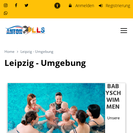
Anmelden
Registrierung
Home
Leipzig - Umgebung
Leipzig - Umgebung
BAB
YSCH
WIM
MEN
Unsere