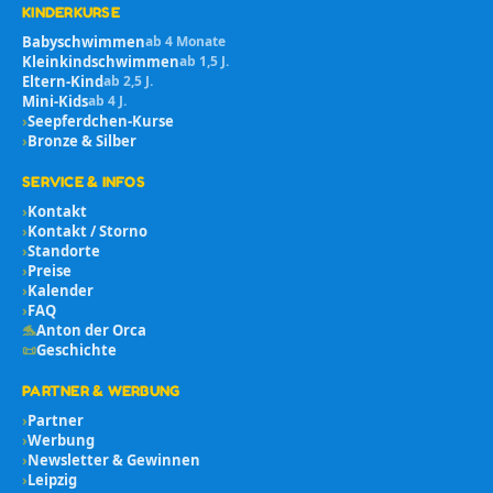
KINDERKURSE
Babyschwimmen
ab 4 Monate
Kleinkindschwimmen
ab 1,5 J.
Eltern-Kind
ab 2,5 J.
Mini-Kids
ab 4 J.
›
Seepferdchen-Kurse
›
Bronze & Silber
SERVICE & INFOS
›
Kontakt
›
Kontakt / Storno
›
Standorte
›
Preise
›
Kalender
›
FAQ
🐬
Anton der Orca
📜
Geschichte
PARTNER & WERBUNG
›
Partner
›
Werbung
›
Newsletter & Gewinnen
›
Leipzig