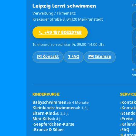
Leipzig lernt schwimmen
Un
Verwaltung / Firmensitz
Krakauer Straße 8, 04420 Markranstädt
📞 +49 157 80529768
Telefonisch erreichbar: Fr. 09:00–14:00 Uhr
✉️ Kontakt
❓ FAQ
🗺️ Sitemap
Hi
An
KINDERKURSE
SERVICE
Babyschwimmen
›
Kontak
ab 4 Monate
Kleinkindschwimmen
›
Kontakt
ab 1,5 J.
Eltern-Kind
›
Stando
ab 2,5 J.
Mini-Kids
›
Preise
ab 4 J.
›
Seepferdchen-Kurse
›
Kalend
›
Bronze & Silber
›
FAQ
🐬
Anton