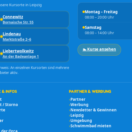
sere Kursorte in Leipzig
Montag – Freitag
Connewitz
08:00 – 20:00 Uhr
Bornaische Str. 55
Samstag
08:00 – 14:00 Uhr
Lindenau
Marktstraße 2–6
🏊 Kurse ansehen
Liebertwolkwitz
An der Badeanlage 1
nweis: An einzelnen Kursorten sind mehrere
bieter aktiv.
 & INFOS
PARTNER & WERBUNG
t
›
Partner
 / Storno
›
Werbung
rte
›
Newsletter & Gewinnen
›
Leipzig
er
›
Umgebung
›
Schwimmbad mieten
 der Orca