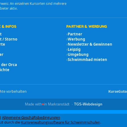
nweis: An einzelnen Kursorten sind mehrere
bieter aktiv.
 & INFOS
PARTNER & WERBUNG
t
›
Partner
 / Storno
›
Werbung
rte
›
Newsletter & Gewinnen
›
Leipzig
er
›
Umgebung
›
Schwimmbad mieten
 der Orca
ichte
hte vorbehalten
Kurse
Guts
♥
Made with
in Markranstädt ·
TGS-Webdesign
|
Allgemeine Geschäftsbedingungen
zt durch die
Kursverwaltungssoftware für Schwimmschulen
.