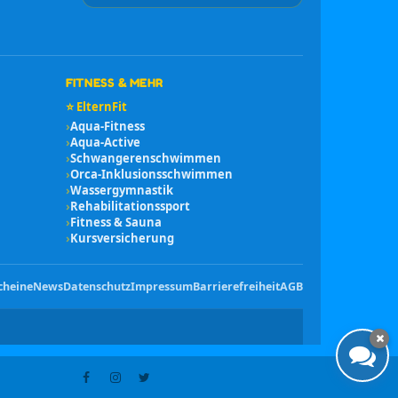
FITNESS & MEHR
⭐ ElternFit
›
Aqua-Fitness
›
Aqua-Active
›
Schwangerenschwimmen
›
Orca-Inklusionsschwimmen
›
Wassergymnastik
›
Rehabilitationssport
›
Fitness & Sauna
›
Kursversicherung
cheine
News
Datenschutz
Impressum
Barrierefreiheit
AGB