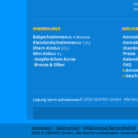
Hi
An
KINDERKURSE
SERVICE
Babyschwimmen
›
Kontak
ab 4 Monate
Kleinkindschwimmen
›
Kontakt
ab 1,5 J.
Eltern-Kind
›
Stando
ab 2,5 J.
Mini-Kids
›
Preise
ab 4 J.
›
Seepferdchen-Kurse
›
Kalend
›
Bronze & Silber
›
FAQ
🐬
Anton
📜
Gesch
©
2026
GESPRO GmbH · Alle Rec
Leipzig lernt schwimmen
Impressum
|
Datenschutz
|
Erklärung zur Barrierefreiheit
2026 © GESPRO GmbH. Alle Rechte vorbehalten. Unterstüt