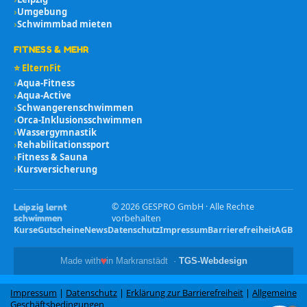
›
Umgebung
›
Schwimmbad mieten
FITNESS & MEHR
⭐ ElternFit
›
Aqua-Fitness
›
Aqua-Active
›
Schwangerenschwimmen
›
Orca-Inklusionsschwimmen
›
Wassergymnastik
›
Rehabilitationssport
›
Fitness & Sauna
›
Kursversicherung
©
2026
GESPRO GmbH · Alle Rechte
Leipzig lernt
schwimmen
vorbehalten
Kurse
Gutscheine
News
Datenschutz
Impressum
Barrierefreiheit
AGB
♥
Made with
in Markranstädt ·
TGS-Webdesign
Impressum
|
Datenschutz
|
Erklärung zur Barrierefreiheit
|
Allgemeine
Geschäftsbedingungen