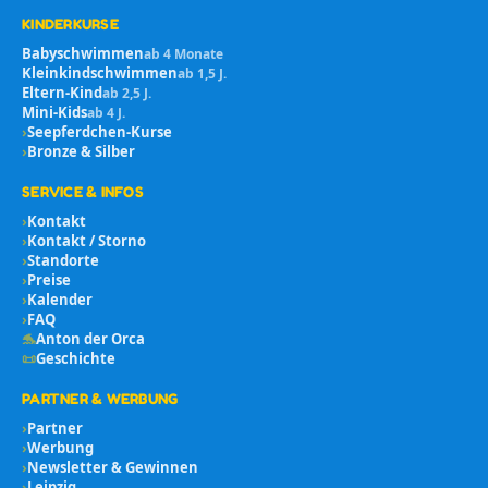
KINDERKURSE
Babyschwimmen
ab 4 Monate
Kleinkindschwimmen
ab 1,5 J.
Eltern-Kind
ab 2,5 J.
Mini-Kids
ab 4 J.
›
Seepferdchen-Kurse
›
Bronze & Silber
SERVICE & INFOS
›
Kontakt
›
Kontakt / Storno
›
Standorte
›
Preise
›
Kalender
›
FAQ
🐬
Anton der Orca
📜
Geschichte
PARTNER & WERBUNG
›
Partner
›
Werbung
›
Newsletter & Gewinnen
›
Leipzig