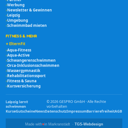
›
Werbung
›
Newsletter & Gewinnen
›
Leipzig
›
Umgebung
›
Schwimmbad mieten
FITNESS & MEHR
⭐ ElternFit
›
Aqua-Fitness
›
Aqua-Active
›
Schwangerenschwimmen
›
Orca-Inklusionsschwimmen
›
Wassergymnastik
›
Rehabilitationssport
›
Fitness & Sauna
›
Kursversicherung
©
2026
GESPRO GmbH · Alle Rechte
Leipzig lernt
schwimmen
vorbehalten
Kurse
Gutscheine
News
Datenschutz
Impressum
Barrierefreiheit
AGB
♥
Made with
in Markranstädt ·
TGS-Webdesign