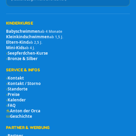
KINDERKURSE
Babyschwimmen
ab 4 Monate
Kleinkindschwimmen
ab 1,5 J.
Eltern-Kind
ab 2,5 J.
Mini-Kids
ab 4 J.
›
Seepferdchen-Kurse
›
Bronze & Silber
SERVICE & INFOS
›
Kontakt
›
Kontakt / Storno
›
Standorte
›
Preise
›
Kalender
›
FAQ
🐬
Anton der Orca
📜
Geschichte
PARTNER & WERBUNG
›
Partner