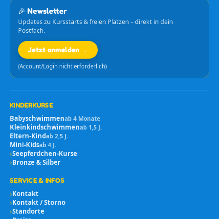
🎉 Newsletter
Updates zu Kursstarts & freien Plätzen – direkt in dein
Postfach.
Jetzt anmelden →
(Account/Login nicht erforderlich)
KINDERKURSE
Babyschwimmen
ab 4 Monate
Kleinkindschwimmen
ab 1,5 J.
Eltern-Kind
ab 2,5 J.
Mini-Kids
ab 4 J.
›
Seepferdchen-Kurse
›
Bronze & Silber
SERVICE & INFOS
›
Kontakt
›
Kontakt / Storno
›
Standorte