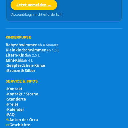
Jetzt anmelden →
(Account/Login nicht erforderlich)
KINDERKURSE
Babyschwimmen
ab 4 Monate
Kleinkindschwimmen
ab 1,5 J.
Eltern-Kind
ab 2,5 J.
Mini-Kids
ab 4 J.
›
Seepferdchen-Kurse
›
Bronze & Silber
SERVICE & INFOS
›
Kontakt
›
Kontakt / Storno
›
Standorte
›
Preise
›
Kalender
›
FAQ
🐬
Anton der Orca
📜
Geschichte