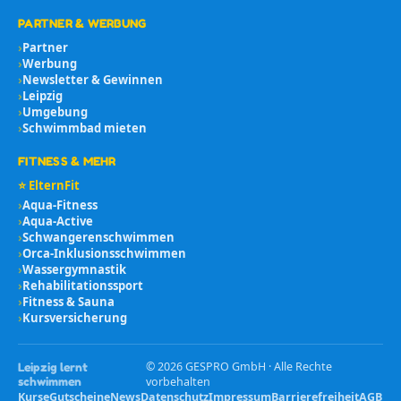
PARTNER & WERBUNG
›
Partner
›
Werbung
›
Newsletter & Gewinnen
›
Leipzig
›
Umgebung
›
Schwimmbad mieten
FITNESS & MEHR
⭐ ElternFit
›
Aqua-Fitness
›
Aqua-Active
›
Schwangerenschwimmen
›
Orca-Inklusionsschwimmen
›
Wassergymnastik
›
Rehabilitationssport
›
Fitness & Sauna
›
Kursversicherung
©
2026
GESPRO GmbH · Alle Rechte
Leipzig lernt
schwimmen
vorbehalten
Kurse
Gutscheine
News
Datenschutz
Impressum
Barrierefreiheit
AGB