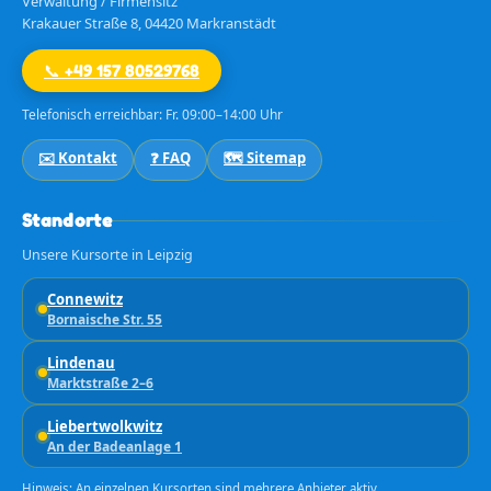
Verwaltung / Firmensitz
Krakauer Straße 8, 04420 Markranstädt
📞 +49 157 80529768
Telefonisch erreichbar: Fr. 09:00–14:00 Uhr
✉️ Kontakt
❓ FAQ
🗺️ Sitemap
Standorte
Unsere Kursorte in Leipzig
Connewitz
Bornaische Str. 55
Lindenau
Marktstraße 2–6
Liebertwolkwitz
An der Badeanlage 1
Hinweis: An einzelnen Kursorten sind mehrere Anbieter aktiv.