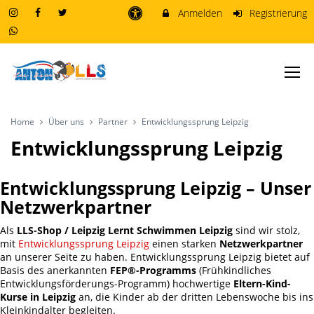
Anmelden
Registrierung
Home
Über uns
Partner
Entwicklungssprung Leipzig
Entwicklungssprung Leipzig
Entwicklungssprung Leipzig – Unser
Netzwerkpartner
Als
LLS-Shop / Leipzig Lernt Schwimmen Leipzig
sind wir stolz,
mit
Entwicklungssprung Leipzig
einen starken
Netzwerkpartner
an unserer Seite zu haben. Entwicklungssprung Leipzig bietet auf
Basis des anerkannten
FEP®-Programms
(Frühkindliches
Entwicklungsförderungs-Programm) hochwertige
Eltern-Kind-
Kurse in Leipzig
an, die Kinder ab der dritten Lebenswoche bis ins
Kleinkindalter begleiten.