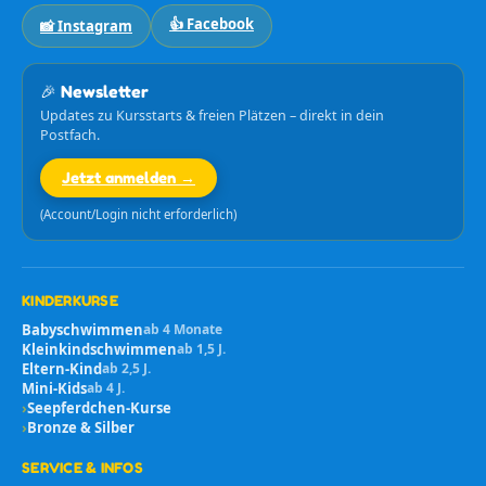
👍 Facebook
📸 Instagram
🎉 Newsletter
Updates zu Kursstarts & freien Plätzen – direkt in dein
Postfach.
Jetzt anmelden →
(Account/Login nicht erforderlich)
KINDERKURSE
Babyschwimmen
ab 4 Monate
Kleinkindschwimmen
ab 1,5 J.
Eltern-Kind
ab 2,5 J.
Mini-Kids
ab 4 J.
›
Seepferdchen-Kurse
›
Bronze & Silber
SERVICE & INFOS