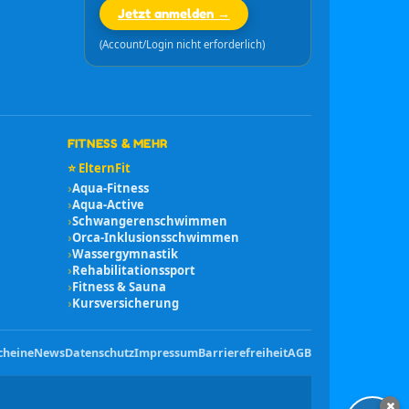
Jetzt anmelden →
(Account/Login nicht erforderlich)
FITNESS & MEHR
⭐ ElternFit
›
Aqua-Fitness
›
Aqua-Active
›
Schwangerenschwimmen
›
Orca-Inklusionsschwimmen
›
Wassergymnastik
›
Rehabilitationssport
›
Fitness & Sauna
›
Kursversicherung
cheine
News
Datenschutz
Impressum
Barrierefreiheit
AGB