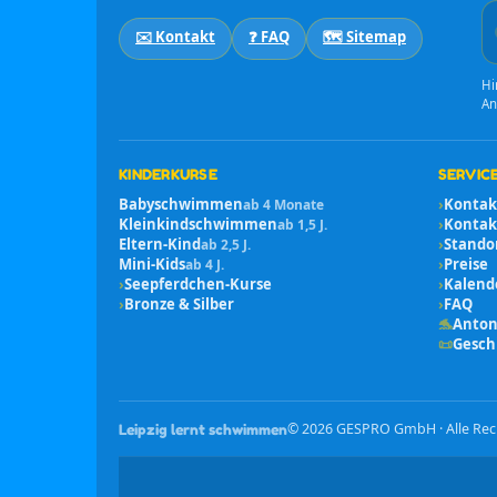
✉️ Kontakt
❓ FAQ
🗺️ Sitemap
Hi
An
KINDERKURSE
SERVICE
Babyschwimmen
›
Kontak
ab 4 Monate
Kleinkindschwimmen
›
Kontakt
ab 1,5 J.
Eltern-Kind
›
Stando
ab 2,5 J.
Mini-Kids
›
Preise
ab 4 J.
›
Seepferdchen-Kurse
›
Kalend
›
Bronze & Silber
›
FAQ
🐬
Anton
📜
Gesch
©
2026
GESPRO GmbH · Alle Rec
Leipzig lernt schwimmen