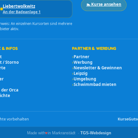
🏊 Kurse ansehen
Liebertwolkwitz
An der Badeanlage 1
nweis: An einzelnen Kursorten sind mehrere
bieter aktiv.
 & INFOS
PARTNER & WERBUNG
t
›
Partner
 / Storno
›
Werbung
rte
›
Newsletter & Gewinnen
›
Leipzig
er
›
Umgebung
›
Schwimmbad mieten
 der Orca
ichte
hte vorbehalten
Kurse
Guts
♥
Made with
in Markranstädt ·
TGS-Webdesign