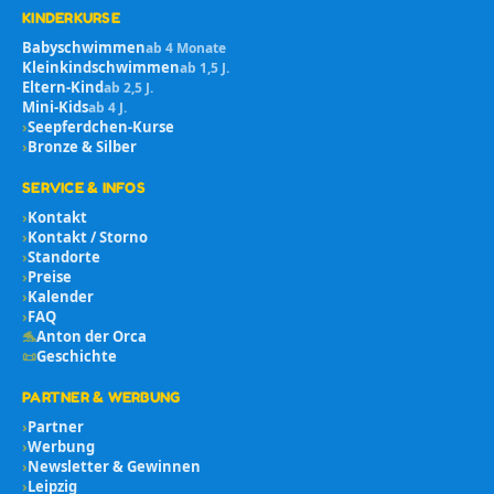
KINDERKURSE
Babyschwimmen
ab 4 Monate
Kleinkindschwimmen
ab 1,5 J.
Eltern-Kind
ab 2,5 J.
Mini-Kids
ab 4 J.
›
Seepferdchen-Kurse
›
Bronze & Silber
SERVICE & INFOS
›
Kontakt
›
Kontakt / Storno
›
Standorte
›
Preise
›
Kalender
›
FAQ
🐬
Anton der Orca
📜
Geschichte
PARTNER & WERBUNG
›
Partner
›
Werbung
›
Newsletter & Gewinnen
›
Leipzig