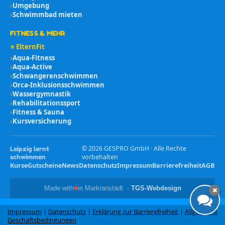
›
Umgebung
›
Schwimmbad mieten
FITNESS & MEHR
⭐ ElternFit
›
Aqua-Fitness
›
Aqua-Active
›
Schwangerenschwimmen
›
Orca-Inklusionsschwimmen
›
Wassergymnastik
›
Rehabilitationssport
›
Fitness & Sauna
›
Kursversicherung
©
2026
GESPRO GmbH · Alle Rechte
Leipzig lernt
schwimmen
vorbehalten
Kurse
Gutscheine
News
Datenschutz
Impressum
Barrierefreiheit
AGB
♥
Made with
in Markranstädt ·
TGS-Webdesign
Impressum
|
Datenschutz
|
Erklärung zur Barrierefreiheit
|
Allgemeine
Geschäftsbedingungen